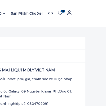
0
Tô
Sản Phẩm Cho Xe Máy
Sản Phẩm Cho Garage
F
MẠI LIQUI MOLY VIỆT NAM
dầu nhớt, phụ gia, chăm sóc xe được nhập
Cao ốc Galaxy, 09 Nguyễn Khoái, Phường 01,
iệt Nam
oanh nghiệp số: 0304709091