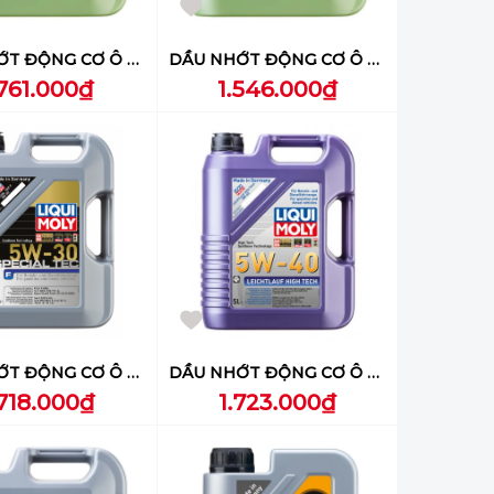
DẦU NHỚT ĐỘNG CƠ Ô TÔ LIQUI MOLY (MOLYGEN NEW GENERATION 5W-50) 4L - 2543
DẦU NHỚT ĐỘNG CƠ Ô TÔ LIQUI MOLY (MOLYGEN NEW GENERATION 5W-40) 4L - 8578
.761.000₫
1.546.000₫
DẦU NHỚT ĐỘNG CƠ Ô TÔ LIQUI MOLY (SPECIAL TEC F 5W-30) 5L - 2326
DẦU NHỚT ĐỘNG CƠ Ô TÔ LIQUI MOLY (LEICHTLAUF HIGH TECH 5W-40) 5L - 2328
.718.000₫
1.723.000₫