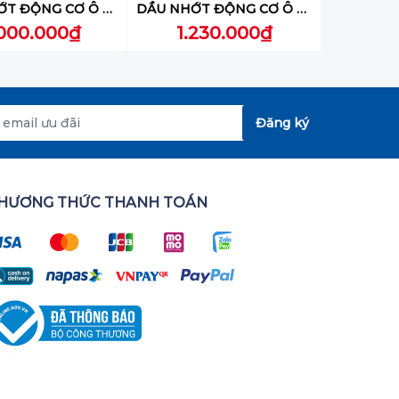
DẦU NHỚT ĐỘNG CƠ Ô TÔ LIQUI MOLY (TOP TEC 4200 5W-30) 5L - 8973
DẦU NHỚT ĐỘNG CƠ Ô TÔ LIQUI MOLY (SPECIAL TEC T3600 5W-30) 4L - 48352
000.000₫
1.230.000₫
Đăng ký
HƯƠNG THỨC THANH TOÁN