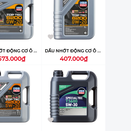
DẦU NHỚT ĐỘNG CƠ Ô TÔ LIQUI MOLY (TOP TEC 6200 0W-20) 4L - 20788
DẦU NHỚT ĐỘNG CƠ Ô TÔ LIQUI MOLY (TOP TEC 6200 0W-20) 1L - 20787
.573.000₫
407.000₫