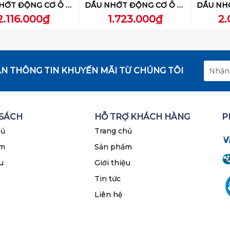
DẦU NHỚT ĐỘNG CƠ Ô TÔ LIQUI MOLY (SYNTHOIL RACE TECH GT1 10W-60) 5L - 8909
DẦU NHỚT ĐỘNG CƠ Ô TÔ LIQUI MOLY (SYNTHOIL HIGH TECH 5W-30) 4L - 20958
2.116.000₫
1.723.000₫
2.
N THÔNG TIN KHUYẾN MÃI TỪ CHÚNG TÔI
 SÁCH
HỖ TRỢ KHÁCH HÀNG
P
hủ
Trang chủ
ẩm
Sản phẩm
u
Giới thiệu
Tin tức
Liên hệ