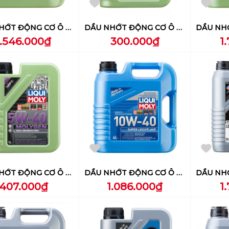
DẦU NHỚT ĐỘNG CƠ Ô TÔ LIQUI MOLY (MOLYGEN NEW GENERATION 5W-30 DPF) 4L - 21225
DẦU NHỚT ĐỘNG CƠ Ô TÔ LIQUI MOLY (MOLYGEN NEW GENERATION 5W-30 DPF) 1L - 21224
1.546.000₫
300.000₫
1
DẦU NHỚT ĐỘNG CƠ Ô TÔ LIQUI MOLY (MOLYGEN NEW GENERATION 5W-40) 1L - 8576
DẦU NHỚT ĐỘNG CƠ Ô TÔ LIQUI MOLY (SUPER LEICHTLAUF 10W-40) 4L - 9504
407.000₫
1.086.000₫
1