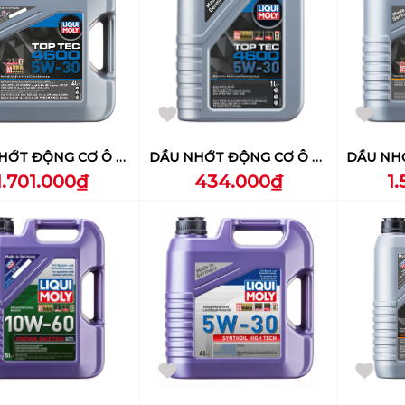
DẦU NHỚT ĐỘNG CƠ Ô TÔ LIQUI MOLY ( TOP TEC 4600 5W-30 ) 4L - 3763
DẦU NHỚT ĐỘNG CƠ Ô TÔ LIQUI MOLY (TOP TEC 4600 5W-30) 1L - 2315
1.701.000₫
434.000₫
1