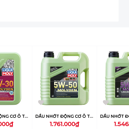
DẦU NHỚT ĐỘNG CƠ Ô TÔ LIQUI MOLY (MOLYGEN NEW GENERATION 5W-30 DPF) 1L - 21224
DẦU NHỚT ĐỘNG CƠ Ô TÔ LIQUI MOLY (MOLYGEN NEW GENERATION 5W-50) 4L - 2543
000₫
1.761.000₫
1.54