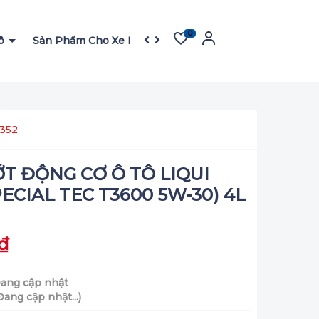
0
Tô
Sản Phẩm Cho Xe Máy
Sản Phẩm Cho Garage
F
352
T ĐỘNG CƠ Ô TÔ LIQUI
ECIAL TEC T3600 5W-30) 4L
₫
ang cập nhật
Đang cập nhật...)