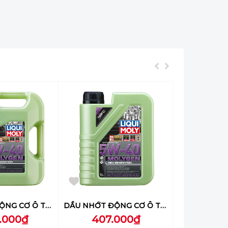
DẦU NHỚT ĐỘNG CƠ Ô TÔ LIQUI MOLY (MOLYGEN NEW GENERATION 5W-40) 4L - 8578
DẦU NHỚT ĐỘNG CƠ Ô TÔ LIQUI MOLY (MOLYGEN NEW GENERATION 5W-40) 1L - 8576
6.000₫
407.000₫