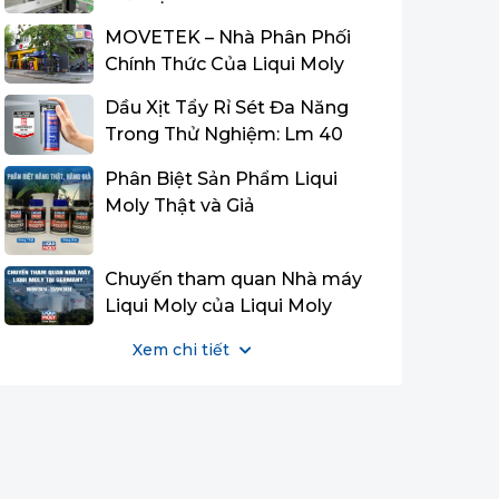
MOVETEK – Nhà Phân Phối
Chính Thức Của Liqui Moly
Vietnam Tại Miền Trung
Dầu Xịt Tẩy Rỉ Sét Đa Năng
Trong Thử Nghiệm: Lm 40
Multi-Purpose Spray Đạt Danh
Phân Biệt Sản Phẩm Liqui
Hiệu Quán Quân Và Dẫn Đầu
Moly Thật và Giả
Về Tỷ Lệ Hiệu Năng/Giá Thành
Chuyến tham quan Nhà máy
Liqui Moly của Liqui Moly
Vietnam Team tại Đức.
Xem chi tiết