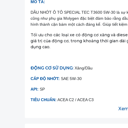
MÔ TẢ:
DẦU NHỚT Ô TÔ SPECIAL TEC T3600 5W-30 là sự kết
cũng như phụ gia Molygen đặc biệt đảm bảo rằng dầu
hình thành cặn bám một cách đáng kể. Giúp tiết kiệm n
Tối ưu cho các loại xe có động cơ xăng và diese
giá trị của động cơ, trong khoảng thời gian dài
dụng cao.
ĐỘNG CƠ SỬ DỤNG
Xăng/Dầu
:
CẤP ĐỘ NHỚT:
SAE 5W-30
API:
SP
TIÊU CHUẨN:
ACEA C2 / ACEA C3
Xem
CHU KỲ THAY NHỚT:
10.000 - 15.000 km