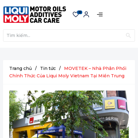
0
Trang chủ
/
Tin tức
/
MOVETEK – Nhà Phân Phối
Chính Thức Của Liqui Moly Vietnam Tại Miền Trung