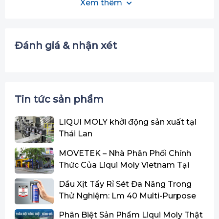
Xem thêm
API:
SP
TIÊU CHUẨN:
ILSAC GF-6A
Đánh giá & nhận xét
CHU KỲ THAY NHỚT:
10.000 - 15.000 km
MÃ SẢN PHẨM:
20797
Tin tức sản phẩm
4L
DUNG TÍCH:
04 chai
ĐÓNG GÓI / THÙNG:
LIQUI MOLY khởi động sản xuất tại
Thái Lan
HẠN SỬ DỤNG:
5 năm kể từ ngày sản xuất
MOVETEK – Nhà Phân Phối Chính
Thức Của Liqui Moly Vietnam Tại
Miền Trung
Dầu Xịt Tẩy Rỉ Sét Đa Năng Trong
Thử Nghiệm: Lm 40 Multi-Purpose
Spray Đạt Danh Hiệu Quán Quân Và
Phân Biệt Sản Phẩm Liqui Moly Thật