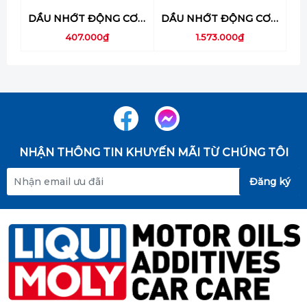
DẦU NHỚT ĐỘNG CƠ Ô TÔ LIQUI MOLY (TOP TEC 6200 0W-20) 1L - 20787
DẦU NHỚT ĐỘNG CƠ Ô TÔ LIQUI MOLY (TOP TEC 6200 0W-20) 4L - 20788
407.000₫
1.573.000₫
NHẬN THÔNG TIN KHUYẾN MÃI TỪ CHÚNG TÔI
Đăng ký