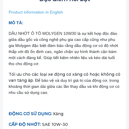
Product information in English
MÔ TẢ:
DẦU NHỚT Ô TÔ MOLYGEN 10W30 l
à sự kết hợp độc đáo
giữa dầu gốc và công nghệ phụ gia cao cấp cũng như phụ
gia Molygen đặc biệt đảm bảo rằng dầu động cơ có độ nhớt
thấp với độ ổn định cao, ngăn chặn sự hình thành cặn bám
một cách đáng kể. Giúp tiết kiệm nhiên liệu và kéo dài tuổi
thọ cho động cơ.
Tối ưu cho các loại xe động cơ xăng có hoặc không có
van tăng áp.
Để bảo vệ và duy trì giá trị của động cơ, trong
khoảng thời gian dài giữa các lần thay dầu và khi động cơ có
nhu cầu sử dụng cao.
ĐỘNG CƠ SỬ DỤNG:
Xăng
CẤP ĐỘ NHỚT:
SAE 10W-30