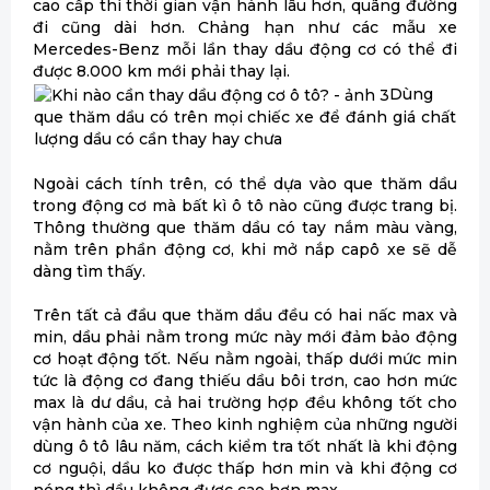
cao cấp thì thời gian vận hành lâu hơn, quãng đường
đi cũng dài hơn. Chảng hạn như các mẫu xe
Mercedes-Benz mỗi lần thay dầu động cơ có thể đi
được 8.000 km mới phải thay lại.
Dùng
que thăm dầu có trên mọi chiếc xe để đánh giá chất
lượng dầu có cần thay hay chưa
Ngoài cách tính trên, có thể dựa vào que thăm dầu
trong động cơ mà bất kì ô tô nào cũng được trang bị.
Thông thường que thăm dầu có tay nắm màu vàng,
nằm trên phần động cơ, khi mở nắp capô xe sẽ dễ
dàng tìm thấy.
Trên tất cả đầu que thăm dầu đều có hai nấc max và
min, dầu phải nằm trong mức này mới đảm bảo động
cơ hoạt động tốt. Nếu nằm ngoài, thấp dưới mức min
tức là động cơ đang thiếu dầu bôi trơn, cao hơn mức
max là dư dầu, cả hai trường hợp đều không tốt cho
vận hành của xe. Theo kinh nghiệm của những người
dùng ô tô lâu năm, cách kiểm tra tốt nhất là khi động
cơ nguội, dầu ko được thấp hơn min và khi động cơ
nóng thì dầu không được cao hơn max.