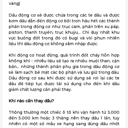
vàng)
Dầu động cơ sẽ được chứa trong các te dầu và được
bơm dầu dẫn đến động cơ bôi trơn hầu hét các thành
phần trong động cơ như: trục cam, phần trên xu páp,
piston, thanh truyền, trục khuỷu... Chỉ duy nhất khu
vực buồng đốt trong đó có bugi và vòi phun nhiên
liệu thì dầu động cơ không xâm nhập được.
Khi động cơ hoạt động, quá trình đốt cháy hỗn hợp
không khí - nhiêu liệu sẽ tạo ra nhiều muội than, cặn
bẩn... những thành phần phụ gia trong dầu động cơ
sẽ làm sạch bề mặt các bộ phận và lưu giữ trong dầu.
Dầu động cơ sau khi được sử dụng sẽ rơi lại các te
dầu để tiếp tục được tái sử dụng cho đến khi dầu
giảm chất lượng cần phải thay.
Khi nào cần thay dầu?
Thông thường một chiếc ô tô khi vận hành từ 3.000
đến 5.000 km hoặc 3 tháng nên thay dầu 1 lần, tuy
nhiên có một số mẫu xe hạng sang dùng dầu nhớt