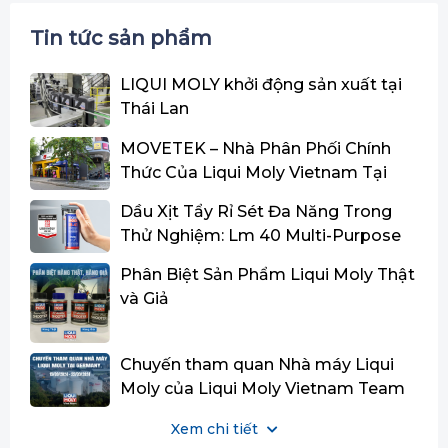
Tin tức sản phẩm
LIQUI MOLY khởi động sản xuất tại
Thái Lan
MOVETEK – Nhà Phân Phối Chính
Thức Của Liqui Moly Vietnam Tại
Miền Trung
Dầu Xịt Tẩy Rỉ Sét Đa Năng Trong
Thử Nghiệm: Lm 40 Multi-Purpose
Spray Đạt Danh Hiệu Quán Quân Và
Phân Biệt Sản Phẩm Liqui Moly Thật
Dẫn Đầu Về Tỷ Lệ Hiệu Năng/Giá
và Giả
Thành
Chuyến tham quan Nhà máy Liqui
Moly của Liqui Moly Vietnam Team
tại Đức.
Xem chi tiết