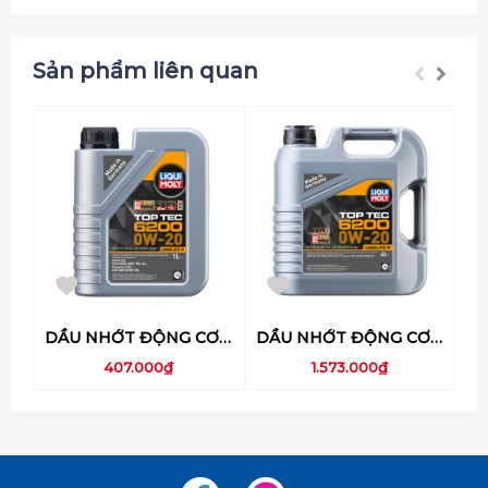
Sản phẩm liên quan
DẦU NHỚT ĐỘNG CƠ Ô TÔ LIQUI MOLY (TOP TEC 6200 0W-20) 1L - 20787
DẦU NHỚT ĐỘNG CƠ Ô TÔ LIQUI MOLY (TOP TEC 6200 0W-20) 4L - 20788
407.000₫
1.573.000₫