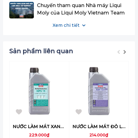
Chuyến tham quan Nhà máy Liqui
Moly của Liqui Moly Vietnam Team
tại Đức.
Xem chi tiết
Sản phẩm liên quan
NƯỚC LÀM MÁT XANH LIQUI MOLY KFS 11- 1380
NƯỚC LÀM MÁT ĐỎ LIQUI MOLY (PHA SẴN) - 6924
229.000₫
214.000₫