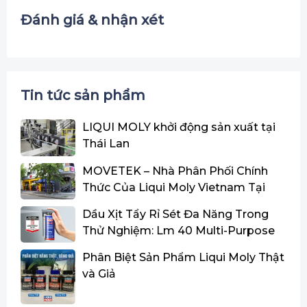
Đánh giá & nhận xét
Tin tức sản phẩm
LIQUI MOLY khởi động sản xuất tại
Thái Lan
MOVETEK – Nhà Phân Phối Chính
Thức Của Liqui Moly Vietnam Tại
Miền Trung
Dầu Xịt Tẩy Rỉ Sét Đa Năng Trong
Thử Nghiệm: Lm 40 Multi-Purpose
Spray Đạt Danh Hiệu Quán Quân Và
Phân Biệt Sản Phẩm Liqui Moly Thật
Dẫn Đầu Về Tỷ Lệ Hiệu Năng/Giá
và Giả
Thành