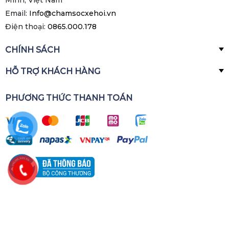
Minh, Việt Nam
Email:
Info@chamsocxehoi.vn
Điện thoại:
0865.000.178
CHÍNH SÁCH
HỖ TRỢ KHÁCH HÀNG
PHƯƠNG THỨC THANH TOÁN
Bản quyền thuộc về
Liqui Moly VietNam
Cung cấp bởi
Sapo