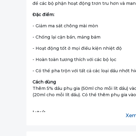
để các bộ phận hoạt động trơn tru hơn và mang 
Đặc điểm:
- Giảm ma sát chông mài mòn
- Chống lại cặn bẩn, mảng bám
- Hoạt động tốt ở mọi điều kiện nhiệt độ
- Hoàn toàn tương thích với các bộ lọc
- Có thể pha trộn với tất cả các loại dầu nhớt h
Cách dùng
Thêm 5% dầu phụ gia (50ml cho mỗi lít dầu) vào
(20ml cho mỗi lít dầu). Có thể thêm phụ gia vào
Lưu ý:
Xem
Liều lượng sử dụng tối đa cho xe máy ly hợp ướ
Mã hàng Dung tích Đóng gói