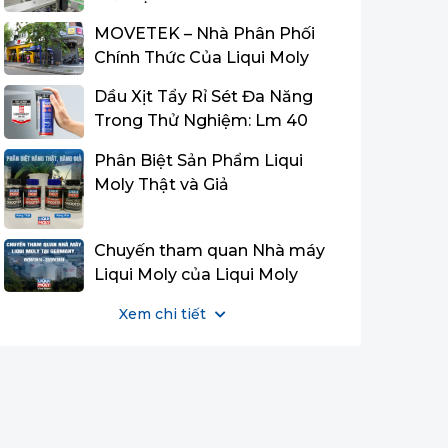
MOVETEK – Nhà Phân Phối
Chính Thức Của Liqui Moly
Vietnam Tại Miền Trung
Dầu Xịt Tẩy Rỉ Sét Đa Năng
Trong Thử Nghiệm: Lm 40
Multi-Purpose Spray Đạt Danh
Phân Biệt Sản Phẩm Liqui
Hiệu Quán Quân Và Dẫn Đầu
Moly Thật và Giả
Về Tỷ Lệ Hiệu Năng/Giá Thành
Chuyến tham quan Nhà máy
Liqui Moly của Liqui Moly
Vietnam Team tại Đức.
Xem chi tiết