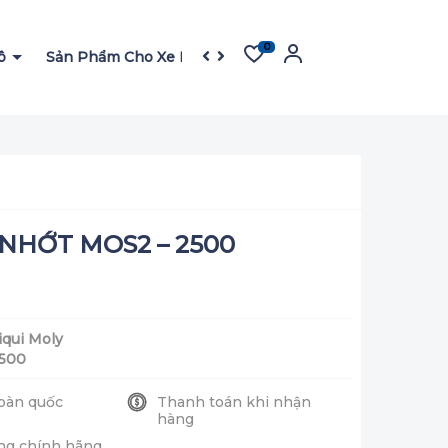
0
Tô
Sản Phẩm Cho Xe Máy
Sản Phẩm Cho Garage
F
 NHỚT MOS2 – 2500
iqui Moly
500
oàn quốc
Thanh toán khi nhận
hàng
ng chính hãng