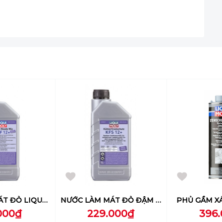
NƯỚC LÀM MÁT ĐỎ LIQUI MOLY (PHA SẴN) - 6924
NƯỚC LÀM MÁT ĐỎ ĐẬM ĐẶC LIQUI MOLY - 21145
PHỦ GẦM XÁM
000₫
229.000₫
396