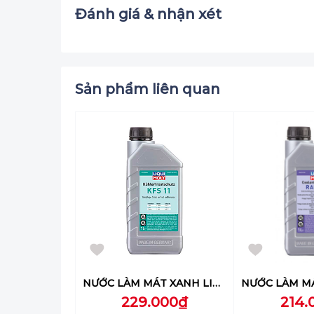
2500 300 ml 12 chai
Đánh giá & nhận xét
Hạn sử dụng: 3
năm kể từ ngày sản xuất
Sản phẩm liên quan
NƯỚC LÀM MÁT XANH LIQUI MOLY KFS 11- 1380
229.000₫
214.