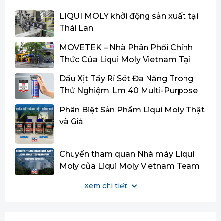
LIQUI MOLY khởi động sản xuất tại
Thái Lan
MOVETEK – Nhà Phân Phối Chính
Thức Của Liqui Moly Vietnam Tại
Miền Trung
Dầu Xịt Tẩy Rỉ Sét Đa Năng Trong
Thử Nghiệm: Lm 40 Multi-Purpose
Spray Đạt Danh Hiệu Quán Quân Và
Phân Biệt Sản Phẩm Liqui Moly Thật
Dẫn Đầu Về Tỷ Lệ Hiệu Năng/Giá
và Giả
Thành
Chuyến tham quan Nhà máy Liqui
Moly của Liqui Moly Vietnam Team
tại Đức.
Xem chi tiết