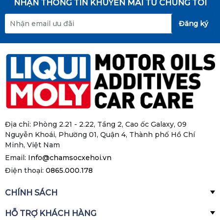
NHẬN THÔNG TIN KHUYẾN MÃI TỪ CHÚNG TÔI
Đăng ký
Địa chỉ: Phòng 2.21 - 2.22, Tầng 2, Cao ốc Galaxy, 09
Nguyễn Khoái, Phường 01, Quận 4, Thành phố Hồ Chí
Minh, Việt Nam
Email:
Info@chamsocxehoi.vn
Điện thoại:
0865.000.178
CHÍNH SÁCH
HỖ TRỢ KHÁCH HÀNG